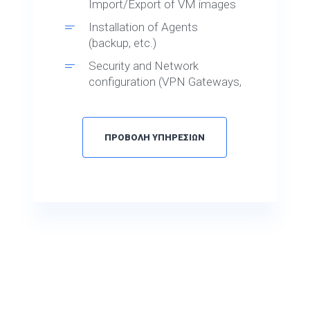
Import/Export of VM images
Installation of Agents
(backup, etc.)
Security and Network
configuration (VPN Gateways,
Firewall, Load Balancer, etc.)
Azure Cloud backup and
Business Continuity (Azure
ΠΡΟΒΟΛΗ ΥΠΗΡΕΣΙΩΝ
Site Recovery)
Training – on the job training
for end customer’s
administrators allowing quick
adoption of deployed solution
and assuring best
performance
Any further end customer
training request