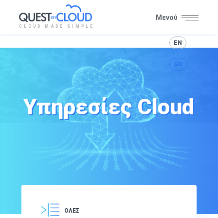
Μενού
CLOUD MADE SIMPLE
Έξοδος
EN
GR
Υπηρεσίες Cloud
ΌΛΕΣ